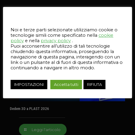
Articoli correlati
Questo sito web utilizza i cookie
Noi e terze parti selezionate utilizziamo cookie o
12 Giugno 2026
tecnologie simili come specificato nella
cookie
policy
e nella
privacy policy
.
Puoi acconsentire all’utilizzo di tali tecnologie
chiudendo questa informativa, proseguendo la
navigazione di questa pagina, interagendo con un
link o un pulsante al di fuori di questa informativa o
continuando a navigare in altro modo.
IMPOSTAZIONI
Accetta tutti
RIFIUTA
Dedem 3D a PLAST 2026
Leggi l'articolo