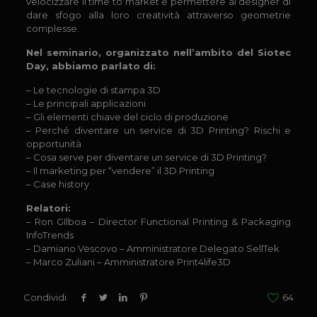
velocizzare il time to market e permettere ai designer di
dare sfogo alla loro creatività attraverso geometrie
complesse.
Nel seminario, organizzato nell’ambito del Siotec
Day, abbiamo parlato di:
– Le tecnologie di stampa 3D
– Le principali applicazioni
– Gli elementi chiave del ciclo di produzione
– Perché diventare un service di 3D Printing? Rischi e
opportunità
– Cosa serve per diventare un service di 3D Printing?
– Il marketing per “vendere” il 3D Printing
– Case history
Relatori:
– Ron GIlboa – Director Functional Printing & Packaging
InfoTrends
– Damiano Vescovo – Amministratore Delegato SellTek
– Marco Zuliani – Amministratore Print4life3D
Condividi
64