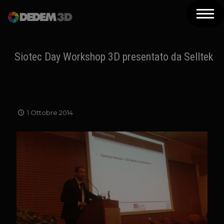
Azienda
Prodotti
Siotec Day Workshop 3D presentato da Selltek
Soluzioni 3D
Risorse
1 Ottobre 2014
Servizi
Assistenza
Contatti
Newsletter