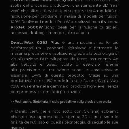
svolta del processo produttivo, una stampante 3D “real
wax” che offre la flessibilità di scegliere tra 4 modalità di
risoluzione per produrre in massa di modelli per fusioni
100% RealWax. I modelli RealWax realizzati con il sistema
ProJet 3600W
sono ideali per la fusione di gioielli,
accessori di abbigliamento e altro ancora.
DigitalWax 028J Plus
è una macchina tra le più
performanti tra i prodotti DigitalWax e permette la
massima precisione e risoluzione grazie alla tecnologia di
visualizzazione DLP sviluppata da Texas Instruments. Ad
alta velocità e basso costo di esercizio insieme
alla precisione e risoluzione sono le caratteristiche
essenziali DWS di questo prodotto. Grazie ad una
produttività oltre i 150 modelli in sole 24 ore, DigitalWax
028J Plus entra nella gamma di prodotti high-level, senza
compromessi in termini di prestazioni.
>> Vedi anche:
Gioielleria: Il ciclo produttivo nella produzione orafa
A Danilo Lenti (nella foto sotto con Giuliana) abbiamo
chiesto cosa rappresenta la stampa 3D e quali sono le
finalità dell’utilizzo di questa tecnologia, di seguito le sue
risposte.