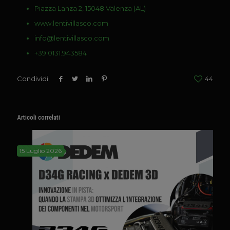
Piazza Lanza 2, 15048 Valenza (AL)
www.lentivillasco.com
info@lentivillasco.com
+39 0131.943584
Condividi
44
Articoli correlati
15 Luglio 2026