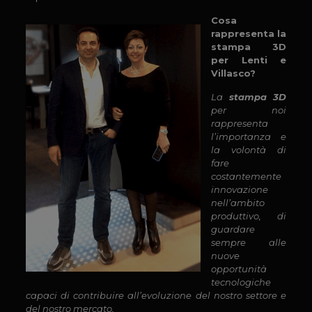
Cosa
rappresenta la
stampa 3D
per Lenti e
Villasco?
La
stampa 3D
per noi
rappresenta
l’importanza e
la volontà di
fare
costantemente
innovazione
nell’ambito
produttivo, di
guardare
sempre alle
nuove
opportunità
tecnologiche
capaci di contribuire all’evoluzione del nostro settore e
del nostro mercato.