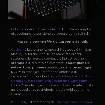
La tecnologia additiva
made in
Silicon Valley sceglie
di accelerare l’espansione europea e punta sull’Italia.
Nasce la
partnership
tra Carbon e Selltek
.
Carbon
è la giovane Azienda di Redwood City – San
Mateo, California – che in una manciata di anni,
sostenuta da
venture capital
, si è fatta strada nella
stampa 3D
, al punto da diventare
leader globale
nel settore, pioniera assoluta della tecnologia
DLS™
, la realtà a cui si affidano centinaia di
organizzazioni mondiali, tra cui
Adidas
,
Ford Motor
Company
e
Becton, Dickinson and Company
,
l’unica Azienda di produzione additiva mai selezionata
tra le eccellenze tecnologiche dal World Economic
Forum.
In
Selltek
, il dipartimento del
Gruppo Dedem S.p.A
.