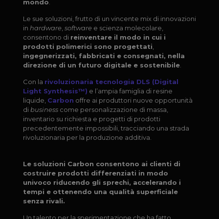
mondo
.
Le sue soluzioni, frutto di un vincente mix di innovazioni
in
hardware
,
software
e scienza molecolare,
consentono di
reinventare il modo in cui i
prodotti polimerici sono progettati
,
ingegnerizzati, fabbricati e consegnati, nella
direzione di un futuro digitale e sostenibile
.
Con la
rivoluzionaria
tecnologia DLS (Digital
Light Synthesis™)
e l’ampia famiglia di resine
liquide,
Carbon
offre ai produttori nuove opportunità
di
business
come personalizzazione di massa,
inventario su richiesta e progetti di prodotti
precedentemente impossibili, tracciando una strada
rivoluzionaria per la produzione additiva.
Le soluzioni Carbon consentono ai clienti di
costruire prodotti differenziati in modo
univoco riducendo gli sprechi, accelerando i
tempi e ottenendo una qualità superficiale
senza rivali.
Un talento per la sperimentazione che ha fatto