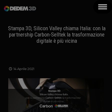
Azienda
Prodotti
Stampa 3D, Silicon Valley chiama Italia: con la
partnership Carbon-Selltek la trasformazione
Soluzioni 3D
digitale è più vicina
Risorse
Servizi
14 Aprile 2021
Assistenza
Contatti
Newsletter