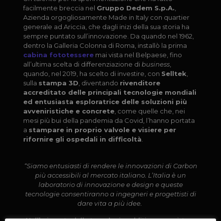
facilmente breccia nel
Gruppo Dedem S.p.A.
,
Azienda orgogliosamente Made in Italy con quartier
generale ad Ariccia, che dagli inizi della sua storia ha
sempre puntato sull’innovazione. Da quando nel 1962,
dentro la Galleria Colonna di Roma, installò la prima
cabina fototessere
mai vista nel Belpaese, fino
all’ultima scelta di differenziazione di
business
,
quando, nel 2019, ha scelto di investire, con
Selltek
,
sulla
stampa 3D
, diventando
rivenditore
accreditato delle principali tecnologie mondiali
ed entusiasta esploratrice delle soluzioni più
avveniristiche e concrete
, come quelle che, nei
mesi più bui della pandemia da Covid, l’hanno portata
a
stampare in proprio valvole e visiere per
rifornire gli ospedali in difficoltà
.
“Siamo entusiasti di rendere le innovazioni di Carbon
più accessibili al mercato italiano. L’Italia è un
laboratorio di innovazione e design e queste
tecnologie consentiranno a ingegneri e progettisti di
dare vita a più idee.
Nell’orizzonte della tecnologia additiva non esistono