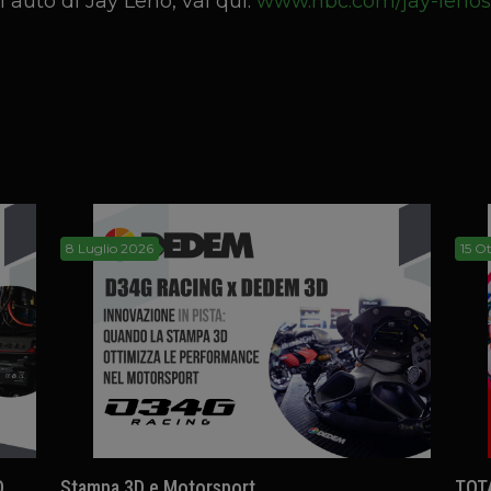
i auto di Jay Leno, vai qui:
www.nbc.com/jay-lenos
8 Luglio 2026
15 O
D
Stampa 3D e Motorsport
TOT