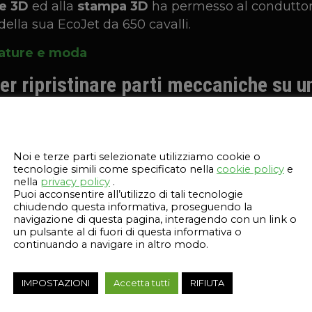
e 3D
ed alla
stampa 3D
ha permesso al conduttor
della sua EcoJet da 650 cavalli.
ature e moda
er ripristinare parti meccaniche su 
Questo sito web utilizza i cookie
Noi e terze parti selezionate utilizziamo cookie o
tecnologie simili come specificato nella
cookie policy
e
nella
privacy policy
.
Puoi acconsentire all’utilizzo di tali tecnologie
chiudendo questa informativa, proseguendo la
navigazione di questa pagina, interagendo con un link o
un pulsante al di fuori di questa informativa o
continuando a navigare in altro modo.
IMPOSTAZIONI
Accetta tutti
RIFIUTA