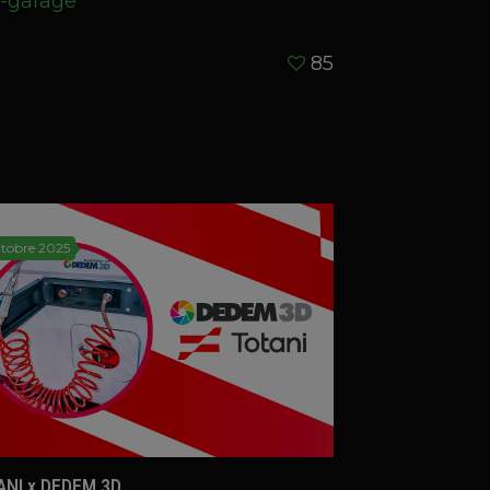
-garage
85
ttobre 2025
ANI x DEDEM 3D