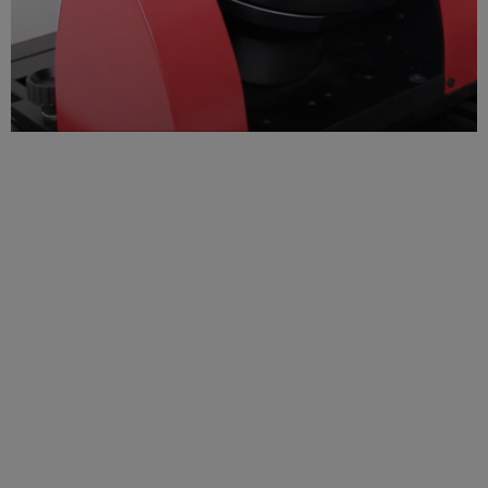
L’UNICO SCANNER 3D CHE SI ADATTA AI TUOI PROGETTI
ScanRider 1.2 è l’unico scanner 3D da tavolo automatico
regolabile per adattarsi a oggetti di varie dimensioni.
È dotato di tavola girevole basculante sincronizzata a un due assi
di rotazione che ti permette una completa e veloce acquisizione
dell’oggetto in una sola scansione 3D.
Con il software SpaceRider in dotazione hai il vantaggio di poter
gestire in modo semplice la scansione 3D, l’allineamento e la
fusione delle mesh, ottenendo un file completo in formato STL.
Il file acquisito è altamente dettagliato, con una risoluzione fino a
0.05 mm e una precisione fino a 0.03 mm.