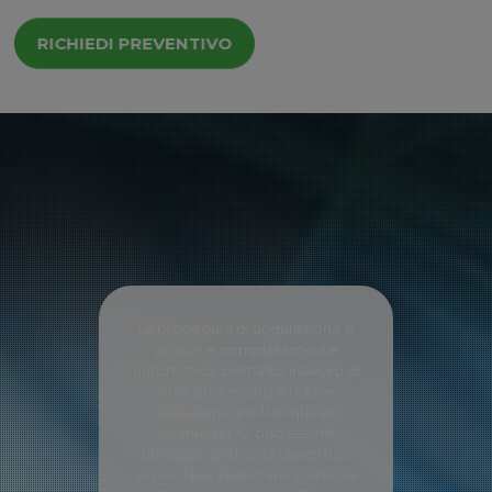
RICHIEDI PREVENTIVO
La procedura di acquisizione è
veloce e completamente
automatica, pertanto il lavoro di
post processing si riduce
notevolmente. Per questo
ScanRider 1.2 può essere
utilizzato anche da utenti non
esperti per realizzare scansioni