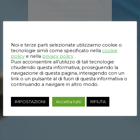
3D complete in file STL già
pronti per la Stampa 3D, per la
Prototipazione, per una
successiva Modellazione 3D o
per il Reverse Engineering.
Questo sito web utilizza i cookie
Noi e terze parti selezionate utilizziamo cookie o
RICHIEDI
PREVENTIVO
tecnologie simili come specificato nella
cookie
policy
e nella
privacy policy
.
Puoi acconsentire all’utilizzo di tali tecnologie
ScanRider 1.2 ha una pratica e
chiudendo questa informativa, proseguendo la
navigazione di questa pagina, interagendo con un
resistente valigetta per il
link o un pulsante al di fuori di questa informativa o
trasporto inclusa nel prezzo.
continuando a navigare in altro modo.
IMPOSTAZIONI
Accetta tutti
RIFIUTA