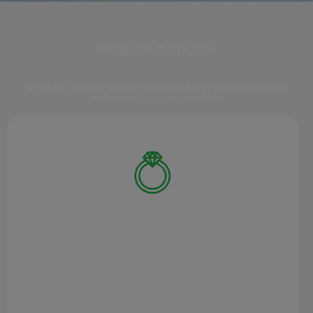
MODALITÀ DI UTILIZZO
ScanRider 1.2 può essere utilizzato in 3 modalità a seconda del volume
dell’oggetto che si vuole ricostruire
MODALITÀ VOLUME 1
in questa modalità lo scanner 3D acquisisce con
dettaglio elevatissimo oggetti di dimensioni
molto piccole, come gioielli, pietre preziose o
minuterie