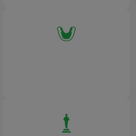
MODALITÀ VOLUME 2
in questa configurazione ScanRider 1.2 è in grado
di acquisire con estrema precisione componenti
di dimensioni medie come calchi dentali,
componenti meccanici e accessori.