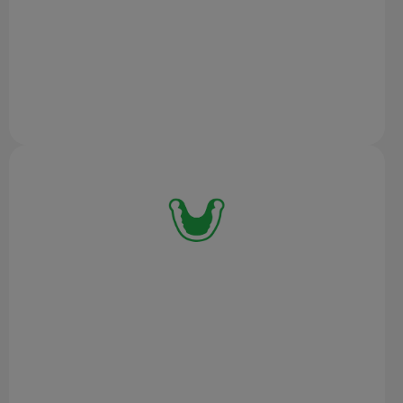
Modellazione 3D
Prototipazione
Archiviazione
MANIFATTURA
Reverse Engineering
Modellazione 3D
Prototipazione e Produzione