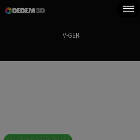
Azienda
Prodotti
V-GER
Soluzioni 3D
Risorse
Servizi
ScanRider
Assistenza
L'unico scanner 3D che si adatta ai tuoi progetti
Contatti
ScanRider 1.2
è lo
scanner 3D a luce strutturata automatico
con tavola basculante
, ad altissime prestazioni e facile da
Newsletter
utilizzare.