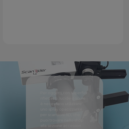
MODALITÀ VOLUME 3
in questa modalità lo scanner 3D acquisisce
oggetti un po’ più grandi come statuine e
componentistica di vario genere.
Per oggetti con superfici
riflettenti, lucide o scure
è necessario utilizzare
uno spray opacizzante
per scansioni 3D, che
puoi trovare nello shop
alla sezione accessori.