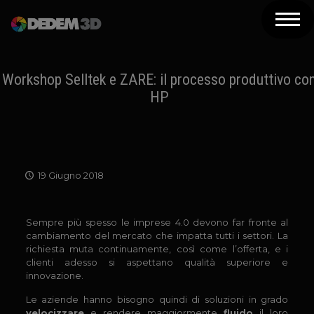
Azienda
Prodotti
Workshop Selltek e ZARE: il processo produttivo co
HP
Soluzioni 3D
Risorse
Servizi
19 Giugno 2018
Assistenza
Sempre più spesso le imprese 4.0 devono far fronte al
Contatti
cambiamento del mercato che impatta tutti i settori. La
richiesta muta continuamente, così come l’offerta, e i
Newsletter
clienti adesso si aspettano qualità superiore e
innovazione.
Le aziende hanno bisogno quindi di soluzioni in grado
velocizzare
e rendere maggiormente
fluido
il loro