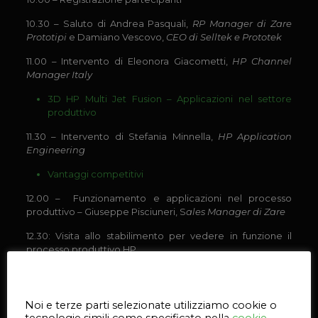
10.30 – Saluto di Andrea Pasquali,
RP Manager di Zare
Prototipi
e Damiano Vescovo,
CEO di Selltek e Prototek
11.00 – Intervento di Eleonora Giacometti,
HP Channel
Manager Italy
3D HP Multi Jet Fusion – Applicazioni nel settore
produttivo
11.30 – Intervento di Stefania Minnella,
HP Application
Engineering
Vantaggi competitivi
12.00 – Funzionamento e applicazioni nel processo
produttivo – Giuseppe Pisciuneri, S
ales Manager di Zare
12.30: Visita allo stabilimento per vedere in funzione il
processo produttivo HP
Questo sito web utilizza i cookie
Noi e terze parti selezionate utilizziamo cookie o
tecnologie simili come specificato nella
cookie