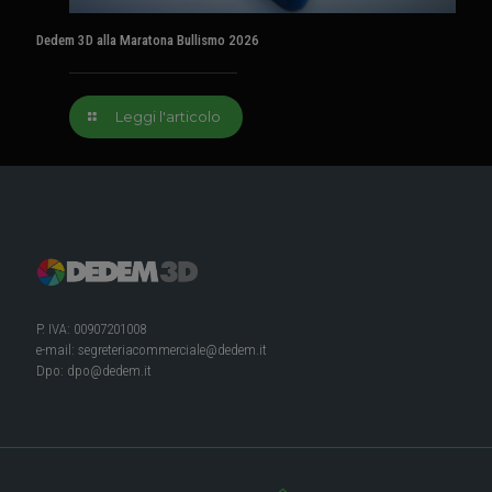
Dedem 3D alla Maratona Bullismo 2026
Leggi l'articolo
P. IVA: 00907201008
e-mail:
segreteriacommerciale@dedem.it
Dpo:
dpo@dedem.it