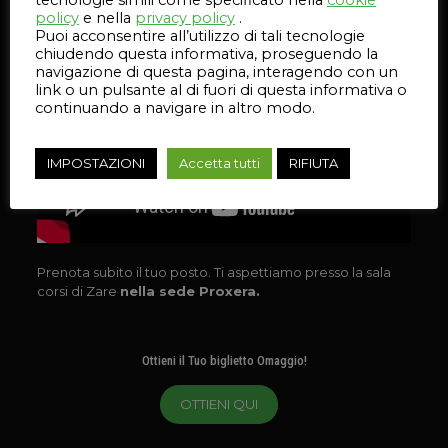
policy
e nella
privacy policy
.
Puoi acconsentire all’utilizzo di tali tecnologie
chiudendo questa informativa, proseguendo la
navigazione di questa pagina, interagendo con un
link o un pulsante al di fuori di questa informativa o
continuando a navigare in altro modo.
IMPOSTAZIONI
Accetta tutti
RIFIUTA
Prenota subito il tuo posto. Ti aspettiamo presso la sala
corsi di Zare
nella sede Proxera.
Ottieni il Tuo biglietto Omaggio!
OTTIENI QUI