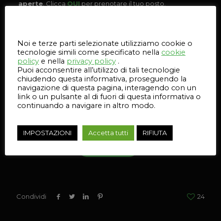
aperte
. Clicca
QUI
per prenotare il tuo posto.
28 maggio 2019
| Evento promosso con
Dedem
e
Questo sito web utilizza i cookie
dedicato alla tecnologia di stampa 3D HP – Ariccia (RM).
Iscrizioni aperte
. Clicca
QUI
per prenotare il tuo posto.
Noi e terze parti selezionate utilizziamo cookie o
tecnologie simili come specificato nella
cookie
Scegli la location più vicina a te iscriviti gratuitamente
policy
e nella
privacy policy
.
all’Additive Manufacturing Tour!
Puoi acconsentire all’utilizzo di tali tecnologie
chiudendo questa informativa, proseguendo la
P.S.: Le date e le location potrebbero essere soggette a
navigazione di questa pagina, interagendo con un
variazioni.
link o un pulsante al di fuori di questa informativa o
continuando a navigare in altro modo.
Vuoi ulteriori informazioni sull’Additive Manufacturing Tour?
IMPOSTAZIONI
Accetta tutti
RIFIUTA
CONTATTACI
Condividi
24