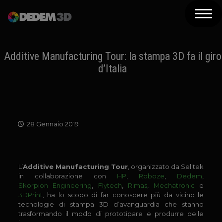
Azienda
Prodotti
Additive Manufacturing Tour: la stampa 3D fa il giro
d’Italia
Soluzioni 3D
Risorse
Servizi
28 Gennaio 2019
Assistenza
Contatti
L’
Additive Manufacturing Tour
, organizzato da Selltek
in collaborazione con
HP
,
Roboze
,
Dedem
,
Newsletter
Skorpion Engineering
,
Flytech
,
Rimas
,
Mechatronic
e
3DPrint
, ha lo scopo di far conoscere più da vicino le
tecnologie di stampa 3D d’avanguardia che stanno
trasformando il modo di prototipare e produrre delle