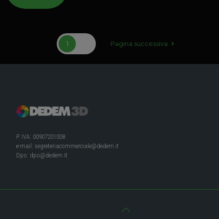
1
2
Pagina successiva
P. IVA: 00907201008
e-mail:
segreteriacommerciale@dedem.it
Dpo:
dpo@dedem.it