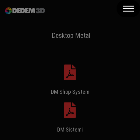
Azienda
Prodotti
Desktop Metal
Soluzioni 3D
Risorse
Servizi
Assistenza
DM Shop System
Contatti
Newsletter
DM Sistemi