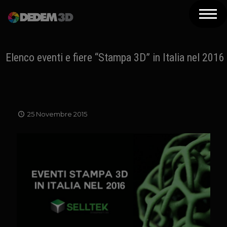
Azienda
Prodotti
Elenco eventi e fiere “Stampa 3D” in Italia nel 2016
Soluzioni 3D
Risorse
25 Novembre 2015
Servizi
Assistenza
Contatti
Newsletter