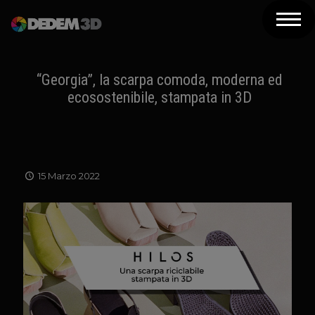
Azienda
Prodotti
“Georgia”, la scarpa comoda, moderna ed
ecosostenibile, stampata in 3D
Soluzioni 3D
Risorse
Servizi
15 Marzo 2022
Assistenza
Contatti
Newsletter