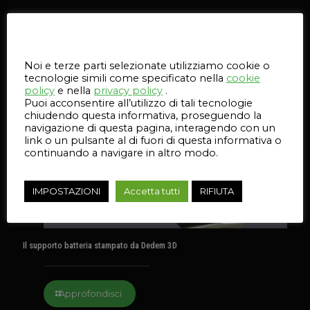
Articoli correlati
Questo sito web utilizza i cookie
Noi e terze parti selezionate utilizziamo cookie o
15 Luglio 2026
tecnologie simili come specificato nella
cookie
policy
e nella
privacy policy
.
Puoi acconsentire all’utilizzo di tali tecnologie
chiudendo questa informativa, proseguendo la
navigazione di questa pagina, interagendo con un
link o un pulsante al di fuori di questa informativa o
continuando a navigare in altro modo.
IMPOSTAZIONI
Accetta tutti
RIFIUTA
Il supporto batteria stampato da Dedem 3D
Approfondisci