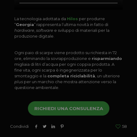
La tecnologia adottata da
Hilos
per produrre
“
Georgia
” rappresenta l’ultima novità in fatto di
hardware
,
software
e sviluppo di materiali per la
produzione digitale.
Ogni paio di scarpe viene prodotto su richiesta in 72
ore, eliminando la sovrapproduzione e
risparmiando
migliaia di litri d’acqua per ogni coppia prodotta. A
fine vita, ogni scarpa è ingegnerizzata per lo
smontaggio e la
completa riciclabilità
, un ulteriore
plus
per un marchio che mostra attenzione verso la
questione ambientale.
RICHIEDI UNA CONSULENZA
Condividi
58