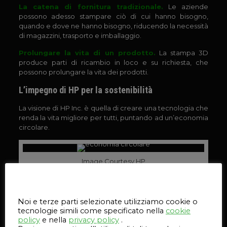
La catena di fornitura tradizionale.
Le aziende
possono adesso stampare ciò di cui hanno bisogno,
quando e dove ne hanno bisogno, riducendo la necessità
di magazzini, trasporto e imballaggio.
Prolungare la vita di un prodotto.
La stampa 3D
produce parti di ricambio in loco e su richiesta, che
possono prolungare la vita dei prodotti.
L’impegno di HP per la sostenibilità
La visione di HP Inc. è quella di creare una tecnologia che
renda la vita migliore per tutti, puntando ad un’economia
circolare.
Image Courtesy HP
Questo sito web utilizza i cookie
Nell’
HP 2017 Sustainable Impact Report
vengono
riportati dati che dimostrano il loro impegno verso un
Noi e terze parti selezionate utilizziamo cookie o
economia sostenibile. Tra i principali risultati ottenuti
tecnologie simili come specificato nella
cookie
attraverso il loro lavoro, menzioniamo:
policy
e nella
privacy policy
.