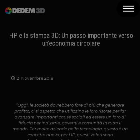
Azienda
Prodotti
HP e la stampa 3D: Un passo importante verso
un’economia circolare
Soluzioni 3D
Risorse
Servizi
21 Novembre 2018
Assistenza
Contatti
“Oggi, le società dovrebbero fare di più che generare
profitto; ci si aspetta che utilizzino le loro risorse per far
Newsletter
avanzare importanti cause sociali ed essere un faro di
fiducia per industrie, governi e comunità in tutto il
mondo. Per molte aziende nella tecnologia, questo è un
concetto nuovo; per HP, questi valori sono