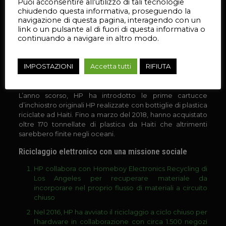
Puoi acconsentire all’utilizzo di tali tecnologie
Avere mantenuto a zero la deforestazione, grazie
chiudendo questa informativa, proseguendo la
alla carta del marchio HP
navigazione di questa pagina, interagendo con un
link o un pulsante al di fuori di questa informativa o
18.000 tonnellate di plastica riciclata utilizzate nei
continuando a navigare in altro modo.
prodotti HP nel 2017
Riduzione del 6% dell’uso dei materiali per le
stampanti, rispetto al 2016
IMPOSTAZIONI
Accetta tutti
RIFIUTA
99.000 tonnellate di plastica riciclata utilizzate
L’anno scorso, HP ha introdotto le prime cartucce
d’inchiostro originali HP realizzate con bottiglie di plastica
riciclate ad Haiti. Fino a marzo del 2018, hanno acquistato
oltre 170 tonnellate di plastica da Haiti che altrimenti
sarebbero finite negli oceani.
Riciclaggio elettronico con una missione sociale
HP collabora con Homeboy Electronics Recycling di
Los Angeles per recuperare materiale da
incorporare nel proprio flusso di materiali a circuito
chiuso
Nel 2016, HP ha avviato il riciclaggio a ciclo chiuso per
l’hardware in collaborazione con circa 1.500 negozi