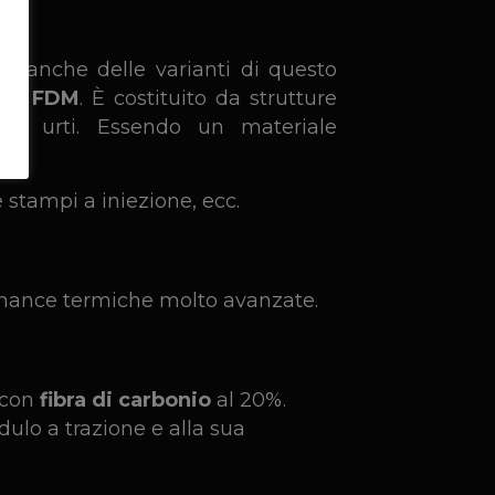
rò anche delle varianti di questo
 3D FDM
. È costituito da strutture
a agli urti. Essendo un materiale
stampi a iniezione, ecc.
formance termiche molto avanzate.
 con
fibra di carbonio
al 20%.
dulo a trazione e alla sua