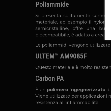
Poliammide
Si presenta solitamente come una
materiale, ad esempio il nylon c
semicristalline, offre una buona
biocompatibile, è adatto a creare
Le poliammidi vengono utilizzate 
ULTEM™ AM9085F
Questo materiale è molto resistent
Carbon PA
È un
polimero ingegnerizzato
d
Viene utilizzato per applicazioni 
resistenza all’infiammabilità.