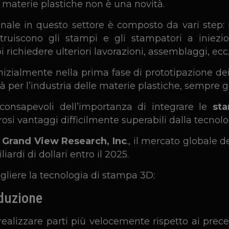
 materie plastiche non è una novità.
onale in questo settore è composto da vari step: i
ostruiscono gli stampi e gli stampatori a inie
 richiedere ulteriori lavorazioni, assemblaggi, ecc.
izialmente nella prima fase di prototipazione dei 
 per l’industria delle materie plastiche, sempre g
onsapevoli dell’importanza di integrare le
sta
si vantaggi difficilmente superabili dalla tecnolo
a
Grand View Research, Inc
., il mercato globale 
ardi di dollari entro il 2025.
egliere la tecnologia di stampa 3D:
oduzione
ealizzare parti più velocemente rispetto ai prece