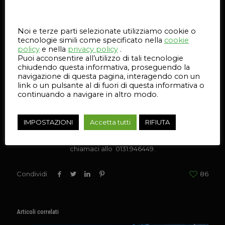
[waiting name=”Downtown”]
Questo sito web utilizza i cookie
Partecipando all’Open House conoscerai la nostra
Noi e terze parti selezionate utilizziamo cookie o
azienda
: 15 anni di esperienza nel settore, 36 tecnici
tecnologie simili come specificato nella
cookie
professionisti, 428 stampanti 3D installate, partner
policy
e nella
privacy policy
.
tecnologico delle PMI in Italia e all’estero e rivenditore
Puoi acconsentire all’utilizzo di tali tecnologie
dei migliori brand per il 3D.
chiudendo questa informativa, proseguendo la
navigazione di questa pagina, interagendo con un
P.S.:
Richiedici come sfruttare gli incentivi statali per
link o un pulsante al di fuori di questa informativa o
l’acquisto di una stampante 3D. E’ previsto un
continuando a navigare in altro modo.
iperammortamento del 250%
.
I POSTI SONO LIMITATI: Per confermare la tua
IMPOSTAZIONI
partecipazione clicca
Accetta tutti
QUI
RIFIUTA
.
Vuoi maggiori informazioni? scrivi a
info@selltek.it
oppure
chiamaci allo 0131.946449.
Condividi
86
Articoli correlati