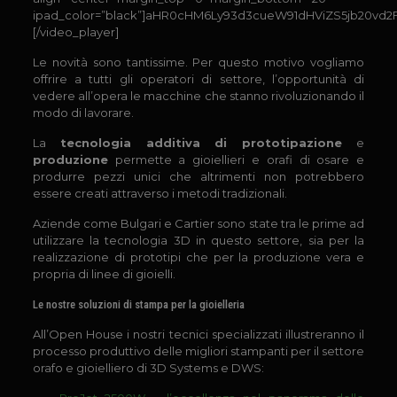
ipad_color=”black”]aHR0cHM6Ly93d3cueW91dHViZS5jb20vd
[/video_player]
Le novità sono tantissime. Per questo motivo vogliamo
offrire a tutti gli operatori di settore, l’opportunità di
vedere all’opera le macchine che stanno rivoluzionando il
modo di lavorare.
La
tecnologia additiva di prototipazione
e
produzione
permette a gioiellieri e orafi di osare e
produrre pezzi unici che altrimenti non potrebbero
essere creati attraverso i metodi tradizionali.
Aziende come Bulgari e Cartier sono state tra le prime ad
utilizzare la tecnologia 3D in questo settore, sia per la
realizzazione di prototipi che per la produzione vera e
propria di linee di gioielli.
Le nostre soluzioni di stampa per la gioielleria
All’Open House i nostri tecnici specializzati illustreranno il
processo produttivo delle migliori stampanti per il settore
orafo e gioielliero di 3D Systems e DWS: