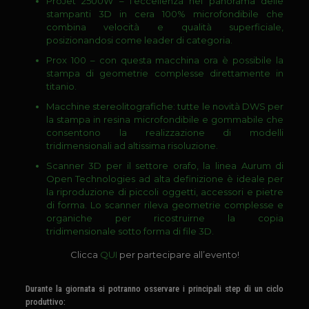
ProJet 2500W – l’eccellenza nel panorama delle
stampanti 3D in cera 100% microfondibile che
combina velocità e qualità superficiale,
posizionandosi come leader di categoria.
Prox 100 – con questa macchina ora è possibile la
stampa di geometrie complesse direttamente in
titanio.
Macchine stereolitografiche: tutte le novità
DWS
per
la stampa in resina microfondibile e gommabile che
consentono la realizzazione di modelli
tridimensionali ad altissima risoluzione.
Scanner 3D
per il settore orafo, la linea Aurum di
Open Technologies
ad alta definizione è ideale per
la riproduzione di piccoli oggetti, accessori e pietre
di forma. Lo scanner rileva geometrie complesse e
organiche per ricostruirne la copia
tridimensionale sotto forma di file 3D.
Clicca
QUI
per partecipare all’evento!
Durante la giornata si potranno osservare i principali step di un ciclo
produttivo: