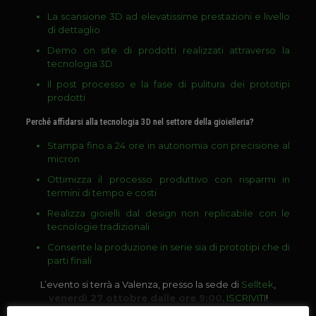
La scansione 3D ad elevatissime prestazioni e livello
di dettaglio
Demo on site di prodotti realizzati attraverso la
tecnologia 3D
Il post processo e la fase di pulitura dei prototipi
prodotti
Perché affidarsi alla tecnologia 3D nel settore della gioielleria?
Stampa fino a 24 ore in autonomia con precisione al
micron
Ottimizza il processo produttivo con risparmi in
termini di tempo e costi
Realizza gioielli dal design non replicabile con le
tecnologie tradizionali
Consente la produzione in serie sia di prototipi che di
parti finali
L’evento si terrà a Valenza, presso la sede di
Selltek
,
venerdì 27 ottobre dalle ore 9:00
.
ISCRIVITI
!