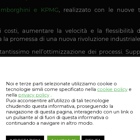
Lamborghini e KPMG
, realizzato con le nuove 
 costi, aumentare la velocità e la flessibilit
 la promessa di una nuova rivoluzione industriale
antissimo nell’ottimizzazione dei processi. Supp
eti di supply chain. Una mossa che ha il pote
to delle produzione.
Questo sito web utilizza i cookie
 di Deloitte che di HP, siamo lieti di vedere ques
Noi e terze parti selezionate utilizziamo cookie o
strie e in tutto il mondo
“, ha dichiarato
Tanja R
tecnologie simili come specificato nella
cookie policy
e
nella
privacy policy
.
inua ad aumentare gli sforzi per guidare la r
Puoi acconsentire all’utilizzo di tali tecnologie
stampa 3D industriale. La tecnologia di stampa 3D
chiudendo questa informativa, proseguendo la
navigazione di questa pagina, interagendo con un link o
one e alla rete mondiale di Deloitte, aiuteranno a
un pulsante al di fuori di questa informativa o
gital transformation dell’industria manifatturiera
continuando a navigare in altro modo.
ersi dell’ecosistema dei partner di HP come
Auto