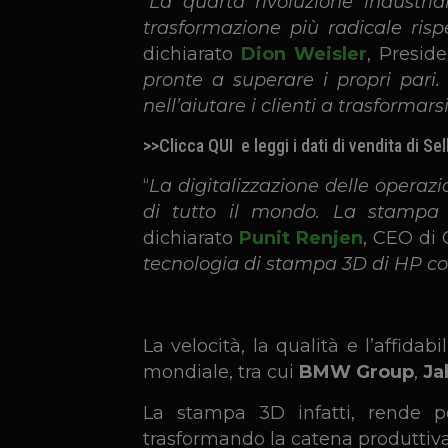
“
La quarta rivoluzione industr
trasformazione più radicale rispe
dichiarato
Dion Weisler
, Presid
pronte a superare i propri pari.
nell’aiutare i clienti a trasformar
>>Clicca
QUI
e leggi i dati di vendita di 
“
La digitalizzazione delle operaz
di tutto il mondo. La stampa 
dichiarato
Punit Renjen
, CEO di 
tecnologia di stampa 3D di HP con 
La velocità, la qualità e l’affid
mondiale, tra cui
BMW Group
,
Ja
La stampa 3D infatti, rende po
trasformando la catena produttiva