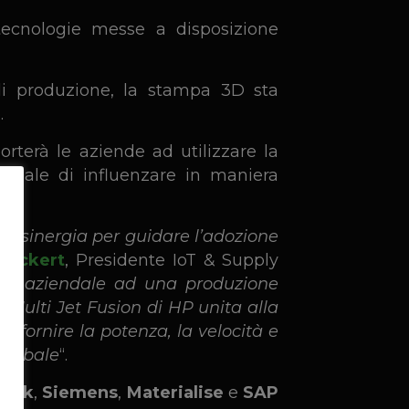
tecnologie messe a disposizione
à di produzione, la stampa 3D sta
.
orterà le aziende ad utilizzare la
nziale di influenzare in maniera
ta sinergia per guidare l’adozione
ueckert
, Presidente IoT & Supply
ete aziendale ad una produzione
 Multi Jet Fusion di HP unita alla
 fornire la potenza, la velocità e
 globale
“.
desk
,
Siemens
,
Materialise
e
SAP