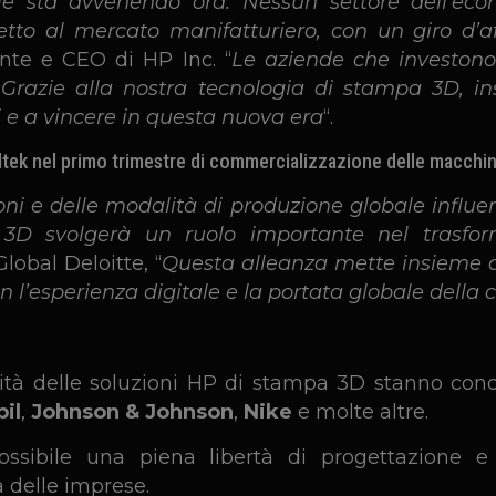
iale sta avvenendo ora. Nessun settore dell’e
tto al mercato manifatturiero, con un giro d’aff
ente e CEO di HP Inc. “
Le aziende che investono 
 Grazie alla nostra tecnologia di stampa 3D, in
si e a vincere in questa nuova era
“.
Selltek nel primo trimestre di commercializzazione delle macchi
ioni e delle modalità di produzione globale influ
3D svolgerà un ruolo importante nel trasform
Global Deloitte,
“
Questa alleanza mette insieme 
l’esperienza digitale e la portata globale della cl
abilità delle soluzioni HP di stampa 3D stanno con
bil
,
Johnson & Johnson
,
Nike
e molte altre.
ssibile una piena libertà di progettazione e 
 delle imprese.