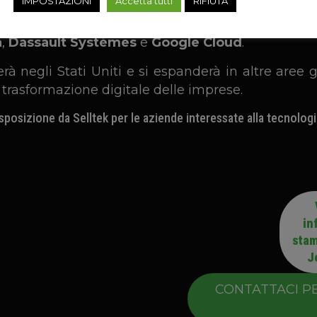
IMPOSTAZIONI
Accetta tutti
RIFIUTA
a stampa 3D, tra cui
Arkema
,
BASF
,
Evonik
,
Hen
ciando al contempo dei partner digitali di Deloit
a
,
Dassault Systémes
e
Google Cloud
.
erà negli Stati Uniti e si espanderà in altre are
 trasformazione digitale delle imprese.
posizione da Selltek per le aziende interessate alla tecnologi
in
stam
J
CONTATTACI P