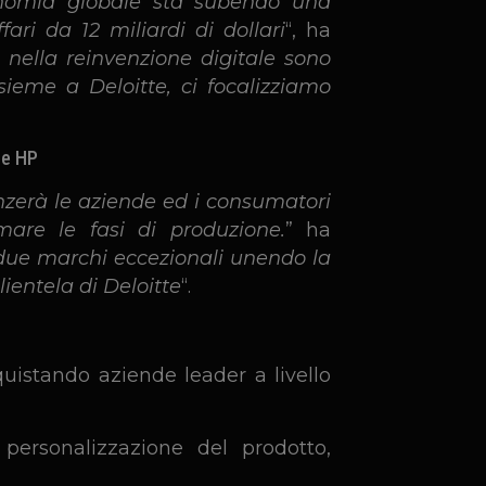
conomia globale sta subendo una
ari da 12 miliardi di dollari
“, ha
nella reinvenzione digitale sono
sieme a Deloitte, ci focalizziamo
ne HP
enzerà le aziende ed i consumatori
are le fasi di produzione.
” ha
due marchi eccezionali unendo la
ientela di Deloitte
“.
quistando aziende leader a livello
personalizzazione del prodotto,