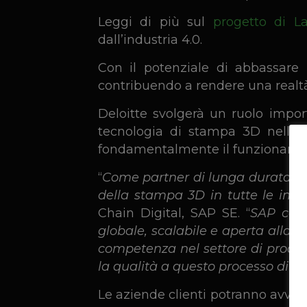
Leggi di più sul
progetto di 
dall’industria 4.0.
Con il potenziale di abbassare i
contribuendo a rendere una realtà
Deloitte svolgerà un ruolo import
tecnologia di stampa 3D nelle r
fondamentalmente il funzionamen
“
Come partner di lunga durata sia
della stampa 3D in tutte le indu
Chain Digital, SAP SE. “
SAP cont
globale, scalabile e aperta alla 
competenza nel settore di produzi
la qualità a questo processo di di
Le aziende clienti potranno avval