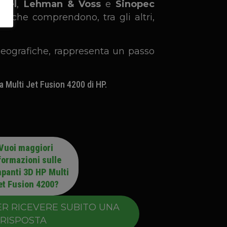
kel
,
Lehman & Voss
e
Sinopec
te che comprendono, tra gli altri,
e geografiche, rappresenta un passo
a Multi Jet Fusion 4200 di HP.
Vuoi maggiori
formazioni sulle
panti 3D HP Multi
et Fusion 4200?
ER RICEVERE SUBITO UNA
RISPOSTA