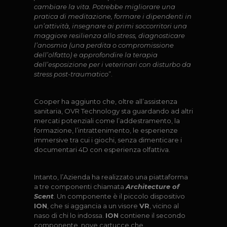
cambiare la vita. Potrebbe migliorare una
pratica di meditazione, formare i dipendenti in
un’attività, insegnare ai primi soccorritori una
maggiore resilienza allo stress, diagnosticare
l’anosmia (una perdita o compromissione
dell’olfatto) e approfondire la terapia
dell’esposizione per i veterinari con disturbo da
stress post-traumatico
”.
Cooper ha aggiunto che, oltre all’assistenza
sanitaria, OVR Technology sta guardando ad altri
mercati potenziali come l’addestramento, la
formazione, l’intrattenimento, le esperienze
immersive tra cui i giochi, senza dimenticare i
documentari 4D con esperienza olfattiva.
Intanto, l’Azienda ha realizzato una piattaforma
a tre componenti chiamata
Architecture of
Scent
. Un componente è il piccolo dispositivo
ION
, che si aggancia a un visore
VR
, vicino al
naso di chi lo indossa.
ION
contiene il secondo
componente, nove cartucce che