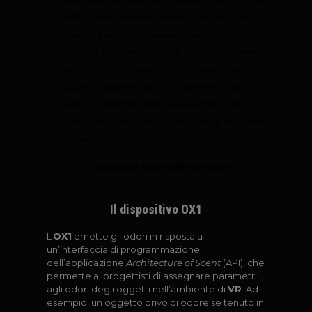
delle tecnologie di stampa di livello industriale. La sua
capacità di adattarsi rapidamente ai cambiamenti di
forma e di soddisfare i requisiti di robustezza e finitura
del pezzo finale, è fondamentale. La flessibilità nei
processi di progettazione e di sviluppo, insieme alla
capacità di modificare rapidamente la forma, risulta
essenziale in previsione dei prossimi sviluppi della realtà
virtuale”.
– Erik Cooper, Responsabile del progetto –
Il dispositivo OX1
L’
OX1
emette gli odori in risposta a
un’interfaccia di programmazione
dell’applicazione
Architecture of Scent
(API), che
permette ai progettisti di assegnare parametri
agli odori degli oggetti nell’ambiente di
VR
. Ad
esempio, un oggetto privo di odore se tenuto in