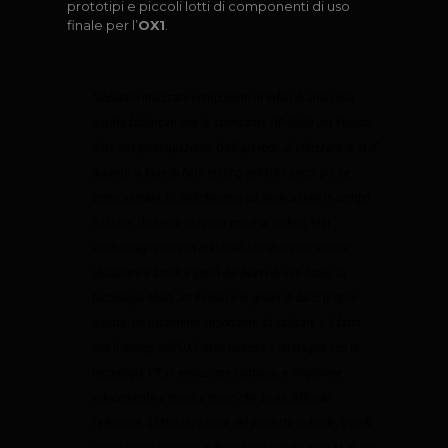
prototipi e piccoli lotti di componenti di uso
finale per l’
OX1
.
“
Abbiamo utilizzato componenti in nylon di altissima
qualità fabbricati con la stampante HP Multi Jet Fusion;
oltre alla prototipazione, OVR prevede di utilizzare la MJF
durante la fase di beta testing dell’OX1 ancor più se,
come sembra, ci dedicheremo ad applicazioni in campo
militare. Dovremo eseguire prove di caduta, test
elettromagnetici con materiali che dovranno essere
abbastanza simili a quelli dei pezzi di uso finale; la
tecnologia Multi Jet Fusion è in grado di darci proprio
questo. Un parametro importante da valutare è il fatto
che il design dell’OX1 deve riuscire a interagire con la
tecnologia VR, in evoluzione continua, e migliorare
velocemente a mano a mano che se ne diffonde
l’adozione. L’ottimizzazione del prodotto richiede, quindi,
quelle caratteristiche di flessibilità offerte dalla MJF, una