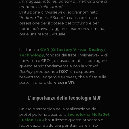
immagazzinata nei banchi di memoria che ci
rendono ciò che siamo
“.
L’intuizione di Wisniewski, soprannominato
“
Indiana Jones of Scent
” a causa della sua
ossessione per il potere del profumo e per
come può avvantaggiare l’esperienza umana,
ora è una realtà… virtuale.
La start-up
OVR (Olfactory Virtual Reality)
Technology
, fondata dai fratelli Wisniewski – di
cui Aaron è CEO -, è riuscita, infatti, a coniugare
questo senso fondamentale con la
Virtual
Reality
, producendo l’
OX1
, un dispositivo
brevettato, leggero e
wireless
, che si fissa sulla
parte inferiore del
visore VR
.
L’importanza della tecnologia MJF
Un ruolo strategico nella realizzazione del
prototipo lo ha assunto la
tecnologia Multi Jet
Fusion
.
OVR
ha utilizzato questo processo di
fabbricazione additiva per stampare in 3D