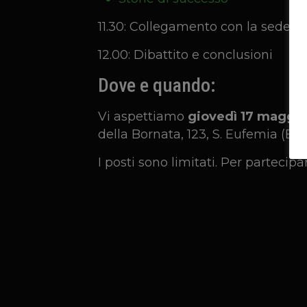
11.30: Collegamento con la sede 
12.00: Dibattito e conclusioni
Dove e quando:
Vi aspettiamo
giovedì 17 maggio
della Bornata, 123, S. Eufemia (BS)
I posti sono limitati. Per partecipa