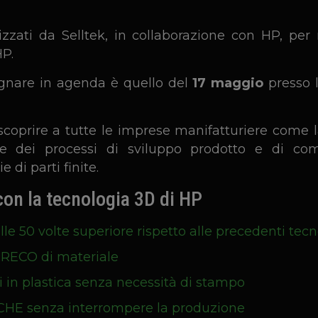
zzati da Selltek, in collaborazione con HP, per
HP.
gnare in agenda è quello del
17 maggio
presso l
ar scoprire a tutte le imprese manifatturiere come
ione dei processi di sviluppo prodotto e di c
 di parti finite.
con la tecnologia 3D di HP
le 50 volte superiore rispetto alle precedenti tec
SPRECO di materiale
in plastica senza necessità di stampo
CHE senza interrompere la produzione