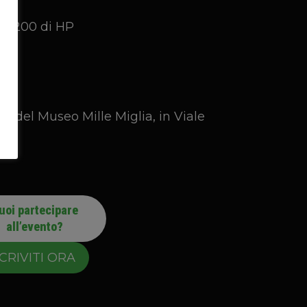
F 4200 di HP
io
del Museo Mille Miglia, in Viale
uoi partecipare
all’evento?
SCRIVITI ORA