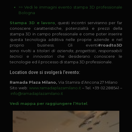
>>
Vedi le immagini evento stampa 3D professionale
Bologna
Stampa 3D e lavoro
, questi incontri serviranno per far
conoscere caratteristiche, potenzialità e prezzi della
stampa 3D in campo professionale e come poter inserire
questa tecnologia additiva nelle proprie aziende e nel
proprio business. Gli eventi
#roadto3D
sono rivolti a
titolari di azienda
,
progettisti
,
responsabili
tecnici
e
innovatori
che desiderano conoscere le
tecnologie ed il processo di stampa 3D professionale.
Location dove si svolgerà l’evento:
Ramada Plaza Milano,
Via Stamira d’Ancona 27 Milano
Sito web:
www.ramadaplazamilano.it
– Tel. +39 02.288541 –
info@ramadaplazamilano.it
Vedi mappa per raggiungere l’Hotel
.