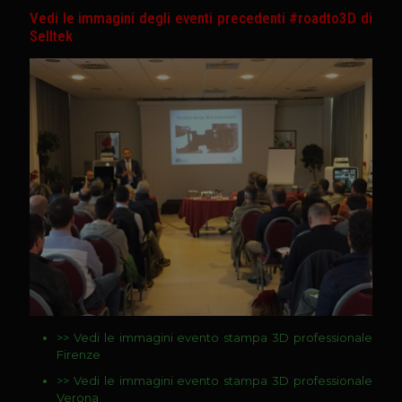
Vedi le immagini degli eventi precedenti #roadto3D di
Selltek
>>
Vedi le immagini evento stampa 3D professionale
Firenze
>>
Vedi le immagini evento stampa 3D professionale
Verona