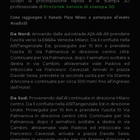
Scopri la prototipazione rapida e la stampa 3D
professionale di
Prototek Service di stampa 3D
.
Come raggiungere il Ramada Plaza Milano e partecipare all’evento
#roadto3D
Da Nord:
Arrivando dalle autostrade A26-A8-A9 prendete
l’uscita verso la E66/A4 Venezia-Milano. Da lì confluite nella
A51/Tangenziale Est, proseguite per 10 Km e prendete
l’uscita 10 Via Palmanova in direzione centro città.
Continuate per Via Palmanova, dopo il semaforo svoltate a
destra in via Cambini, attraversate viale Padova ed
imboccate via Francesco Cavezzali. Arrivati in piazza
Davide Sesia, prendete la seconda uscita per Via Stamira
d’Ancona e continuate per circa 300 metri fino all’ingresso
dell’Hotel.
Da Sud:
Provenendo dall’A1 continuate in direzione Milano
centro. Da lì confluite nella A51/Tangenziale Est in direzione
Linate. Proseguite per 10 Km e prendete l’uscita 10 Via
Palmanova in direzione centro città. Continuate per Via
Palmanova, dopo il semaforo svoltate a destra in via
Cambini, attraversate viale Padova ed imboccate via
Francesco Cavezzali, arrivate a piazza Davide Sesia,
prendete la seconda uscita per Via Stamira d’Ancona e