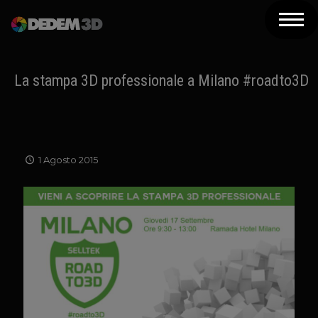
Azienda
Prodotti
La stampa 3D professionale a Milano #roadto3D
Soluzioni 3D
Risorse
1 Agosto 2015
Servizi
Assistenza
Contatti
Newsletter