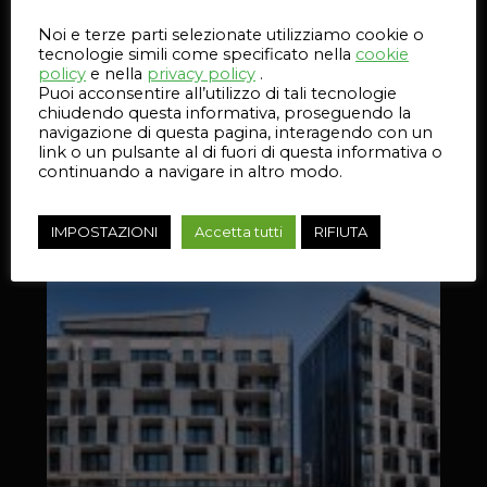
Noi e terze parti selezionate utilizziamo cookie o
tecnologie simili come specificato nella
cookie
policy
e nella
privacy policy
.
Puoi acconsentire all’utilizzo di tali tecnologie
chiudendo questa informativa, proseguendo la
navigazione di questa pagina, interagendo con un
link o un pulsante al di fuori di questa informativa o
continuando a navigare in altro modo.
IMPOSTAZIONI
Accetta tutti
RIFIUTA