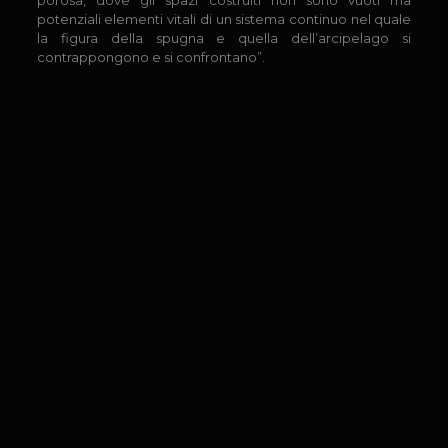
porosa, dove gli spazi costruiti non sono vuoti ma
potenziali elementi vitali di un sistema continuo nel quale
la figura della spugna e quella dell’arcipelago si
contrappongono e si confrontano”.