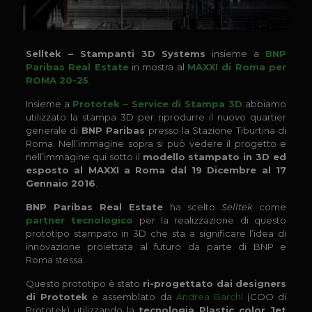
Selltek – Stampanti 3D Systems
insieme a
BNP
Paribas Real Estate
in mostra al
MAXXI di Roma per
ROMA 20-25
.
Insieme a
Prototek – Service di Stampa 3D
abbiamo
utilizzato la stampa 3D per riprodurre il nuovo quartier
generale di
BNP Paribas
presso la Stazione Tiburtina di
Roma. Nell’immagine sopra si può vedere il progetto e
nell’immagine qui sotto il
modello stampato in 3D ed
esposto al MAXXI a Roma dal 19 Dicembre al 17
Gennaio 2016
.
BNP Paribas Real Estate
ha scelto
Selltek
come
partner tecnologico
per la realizzazione di questo
prototipo stampato in 3D che sta a significare l’idea di
innovazione proiettata al futuro da parte di BNP e
Roma stessa.
Questo prototipo è stato
ri-progettato dai designers
di Prototek
e assemblato da
Andrea Barchi
(COO di
Prototek) utilizzando la
tecnologia Plastic color Jet