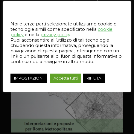
occasione della mostra (
19 dicembre 2015 – 17
gennaio 2016
). Visita la mostra:
Roma 20-25 Nuovi
Questo sito web utilizza i cookie
cicli di vita per la metropoli
Noi e terze parti selezionate utilizziamo cookie o
La mostra raccoglie e presenta i risultati del workshop
tecnologie simili come specificato nella
cookie
internazionale promosso dall’Assessorato alla
policy
e nella
privacy policy
.
Trasformazione Urbana del Comune di Roma e
Puoi acconsentire all’utilizzo di tali tecnologie
dal MAXXI, raccontandone l’intero processo. Il
laboratorio
chiudendo questa informativa, proseguendo la
è promosso dall’Assessorato alla Trasformazione Urbana
navigazione di questa pagina, interagendo con un
di Roma Capitale e dalla Fondazione MAXXI con MAXXI
link o un pulsante al di fuori di questa informativa o
Architettura con il sostegno di
BNP Paribas Real
continuando a navigare in altro modo.
Estate
.
IMPOSTAZIONI
Accetta tutti
RIFIUTA