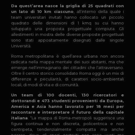
Da quest’area nasce la griglia di 25 quadrati con
un lato di 10 km ciascuno
, all’interno della quale i
team universitari invitati hanno collocato un piccolo
quadrato delle dimensioni di 1 kmq su cui hanno
sviluppato una proposta progettuale compiuta. Gli
allestimenti in mostra delle diverse proposte progettuali
sono stati appositamente disegnati dalle singole
Università.
Roma metropolitana è quell’area urbana non ancora
radicata nella mappa mentale dei suoi abitanti, ma che
emerge nell’immaginario dei cittadini che l’attraversano.
Oltre il centro storico consolidato Roma oggi è un mix di
differenze e peculiarità, di caratteri socio-ambientali
locali, di modi di vita e di comunità.
Un team di 100 docenti, 130 ricercatori e
dottorandi e 473 studenti provenienti da Europa,
America e Asia hanno lavorato per 18 mesi per
raccontare e interpretare il futuro della capitale
italiana
. “La mappa di Roma-metropoli suggerisce una
figura continua e non discreta, policentrica e non
centripeta, tendenzialmente compatta ma anche