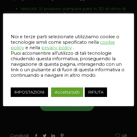
Velocità. Si possono stampare parti in 3D al ritmo di
340 voxel al secondo
Una
produttività fino a 10 volte superiore
alle
Questo sito web utilizza i cookie
attuali tecnologie in commercio.
Noi e terze parti selezionate utilizziamo cookie o
Qualità
delle parti elevata
tecnologie simili come specificato nella
cookie
Precisione dimensionale estrema
, grazie al
policy
e nella
privacy policy
.
processo di stampa multi agente
Puoi acconsentire all’utilizzo di tali tecnologie
chiudendo questa informativa, proseguendo la
Proprietà meccaniche
ottimali delle parti
navigazione di questa pagina, interagendo con un
link o un pulsante al di fuori di questa informativa o
Riduzione dei costi
operativi
continuando a navigare in altro modo.
Vuoi ulteriori informazioni sulle stampanti 3D di HP?
IMPOSTAZIONI
Accetta tutti
RIFIUTA
CONTATTACI SUBITO
Condividi
48