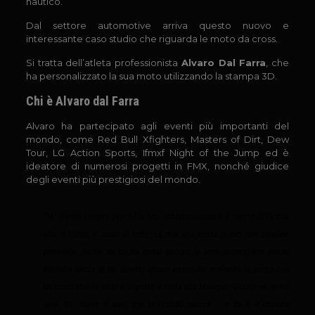
nautico.
Dal settore automotive arriva questo nuovo e
interessante caso studio che riguarda le moto da cross.
Si tratta dell’atleta professionista
Alvaro Dal Farra
, che
ha personalizzato la sua moto utilizzando la stampa 3D.
Chi è Alvaro dal Farra
Alvaro ha partecipato agli eventi più importanti del
mondo, come Red Bull Xfighters, Masters of Dirt, Dew
Tour, LG Action Sports, Ifmxf Night of the Jump ed è
ideatore di numerosi progetti in FMX, nonché giudice
degli eventi più prestigiosi del mondo.
“Mi chiedo sempre perché la bici continui a essere il centro della mia
vita. Il fulcro, il cuore di tutto. La mia vita senza la bici non sarebbe
possibile. Anche se mi ha quasi ucciso, la amo ancora, non posso
esistere senza di lei. Questo amore nasce dal profondo: la prima bici
da cross che ho visto e sognato è stata una Malaguti Grizzly nei primi
anni ’80. Avevo 3 anni, me lo ricordo ancora … e da lì è iniziato