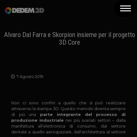
Azienda
Prodotti
Alvaro Dal Farra e Skorpion insieme per il progetto
3D Core
Soluzioni 3D
Risorse
Servizi
7 Agosto 2019
Assistenza
Contatti
Non ci sono confini a quello che si può realizzare
attraverso la stampa 3D. Questo metodo diventa sempre
Newsletter
di più una
parte integrante del processo di
produzione industriale
nei più svariati settori – dalla
manifattura all’elettronica di consumo, dal settore
dentale a quello aerospaziale, dall’architettura al settore