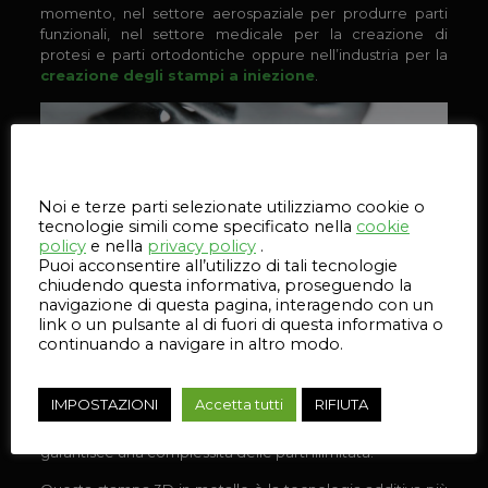
momento, nel settore aerospaziale per produrre parti
funzionali, nel settore medicale per la creazione di
protesi e parti ortodontiche oppure nell’industria per la
creazione degli stampi a iniezione
.
Questo sito web utilizza i cookie
Noi e terze parti selezionate utilizziamo cookie o
tecnologie simili come specificato nella
cookie
policy
e nella
privacy policy
.
Puoi acconsentire all’utilizzo di tali tecnologie
chiudendo questa informativa, proseguendo la
navigazione di questa pagina, interagendo con un
link o un pulsante al di fuori di questa informativa o
Il processo
Direct Metal
consente di sviluppare parti
continuando a navigare in altro modo.
metalliche dalla massima densità e chimicamente pure
da dati CAD 3D
fondendo polveri fini tramite un
raggio laser
, strato dopo strato.
IMPOSTAZIONI
Accetta tutti
RIFIUTA
La gamma di dimensioni degli strati da 5 a 30 micron
garantisce una complessità delle parti illimitata.