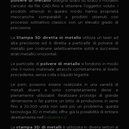
polvere di metallo
disegna strato su strato il modello
caricato da file CAD fino a ottenere l’oggetto voluto. I
prodotti ottenuti in questo modo hanno proprietà
meccaniche comparabili a prodotti ottenuti con
processo sottrattivo classico con un elevato grado di
precisione.
La
Stampa 3D diretta in metallo
utilizza un laser ad
alta precisione ed è diretta a particelle di polvere di
metallo per costruire selettivamente sottili e successivi
strati metallici orizzontali.
Le particelle di
polvere di metallo
si fondono in modo
che il nuovo materiale attacchi correttamente al livello
precedente, senza colla o liquido legante.
Le parti, possono essere realizzate in una varietà di
metalli diversi e sono completamente densi e
pienamente utilizzabili. Realizzare prototipi di grande
dimensione o far partire un lotto di produzione in serie
fino a 20.000 unità non sarà più un problema, questa
tecnologia 3D in metallo offre già la possibilità di entrare
direttamente nell’
industria 4.0
.
La
stampa 3D di metalli
è utilizzata in diversi settori al