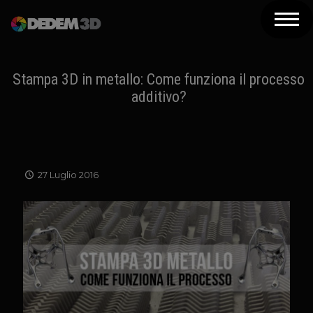
Azienda
Prodotti
Stampa 3D in metallo: Come funziona il processo
additivo?
Soluzioni 3D
Risorse
Servizi
27 Luglio 2016
Assistenza
Contatti
Newsletter