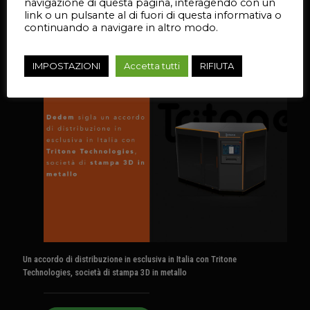
navigazione di questa pagina, interagendo con un
link o un pulsante al di fuori di questa informativa o
continuando a navigare in altro modo.
Leggi l'articolo
IMPOSTAZIONI
Accetta tutti
RIFIUTA
27 Aprile 2023
Un accordo di distribuzione in esclusiva in Italia con Tritone
Technologies, società di stampa 3D in metallo