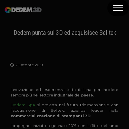
Azienda
Prodotti
Dedem punta sul 3D ed acquisisce Selltek
Soluzioni 3D
Risorse
2 Ottobre 2019
Servizi
Assistenza
Innovazione ed esperienza tutta italiana per incidere
Contatti
sempre più nel settore industriale del paese.
Dedem SpA
si proietta nel futuro tridimensionale con
Newsletter
l’acquisizione di Selltek, azienda leader nella
commercializzazione di stampanti 3D
.
L’impegno, iniziato a gennaio 2019 con l’affitto del ramo