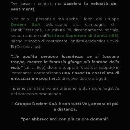
Diminuisce i contatti ma
accelera l
a velocit
à
dei
sentimenti
.
Non solo
il personale
ma anche i loghi del
Gruppo
Dedem SpA
aderiscono alla campagna di
sensibilizzazione.
Le misure di distanziamento sociale,
raccomandate dall
’
Istituto Superiore di Sanit
à
(ISS)
,
hanno lo scopo di contrastare l
’
ondata epidemica Covid-
19 (Coronavirus).
“…
le qualit
à
perdono lucentezza se si toccano
troppo, mentre la fantasia giunge pi
ù
lontano della
vista
”
(cit. U. Eco): s
forzi e supporti reciproci,
seppure in
lontananza,
consentiranno
una
rinascita costellata di
entusiasmi e positivit
à
, di nuove idee e
progetti.
Insieme ce la faremo: annulleremo le sfumature negative
del distacco momentaneo.
Il Gruppo
Dedem SpA
è
con tutti Voi, ancora di pi
ù
a distanza,
“
per abbracciarci con pi
ù
calore domani
”
.