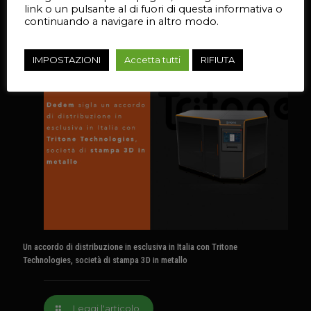
link o un pulsante al di fuori di questa informativa o
Leggi l'articolo
continuando a navigare in altro modo.
IMPOSTAZIONI
Accetta tutti
RIFIUTA
27 Aprile 2023
Un accordo di distribuzione in esclusiva in Italia con Tritone
Technologies, società di stampa 3D in metallo
Leggi l'articolo