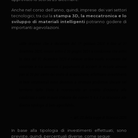
Anche nel corso dell’anno, quindi, imprese dei vari settori
tecnologici, tra cui la
stampa 3D, la meccatronica e lo
sviluppo di materiali intelligenti
potranno godere di
importanti agevolazioni.
«Alle imprese che a decorrere dal 1º gennaio 2020 e fino al 31
dicembre 2020, ovvero entro il 30 giugno 2021 a condizione che entro
la data del 31 dicembre 2020 il relativo ordine risulti accettato dal
venditore e sia avvenuto il pagamento di acconti in misura almeno
pari al 20 per cento del costo di acquisizione, effettuano investimenti
in beni strumentali nuovi destinati a strutture produttive ubicate nel
territorio dello Stato è riconosciuto un credito d’imposta alle
condizioni e nelle misure stabilite dai commi 5, 6 e 7 in relazione alle
diverse tipologie di beni agevolabili».
– art. 22 della legge di Bilancio 2020
In base alla tipologia di investimenti effettuati, sono
previste, quindi, percentuali diverse, come segue: