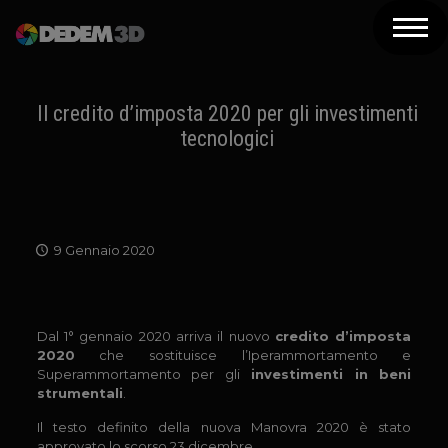
Azienda
Prodotti
Il credito d’imposta 2020 per gli investimenti
tecnologici
Soluzioni 3D
Risorse
Servizi
9 Gennaio 2020
Assistenza
Contatti
Dal 1° gennaio 2020 arriva il nuovo
credito d’imposta
2020
che sostituisce l’Iperammortamento e
Newsletter
Superammortamento per gli
investimenti in beni
strumentali
.
Il testo definito della nuova Manovra 2020 è stato
approvato lo scorso 23 dicembre.