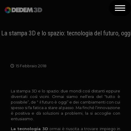
Azienda
Prodotti
La stampa 3D e lo spazio: tecnologia del futuro, ogg
Soluzioni 3D
Risorse
15 Febbraio 2018
Servizi
Assistenza
La stampa 3D e lo spazio: due mondi così distanti eppure
Contatti
diventati così vicini. Ormai siamo nell’era del “tutto è
possibile”, de “ il futuro è oggi” e dei cambiamenti con cui
spesso si fa fatica a stare al passo. Ma finché l’innovazione
Newsletter
è positiva e dà soluzioni a problemi, la si accoglie con
entusiasmo.
La tecnologia 3D
ormai è riuscita a trovare impiego in