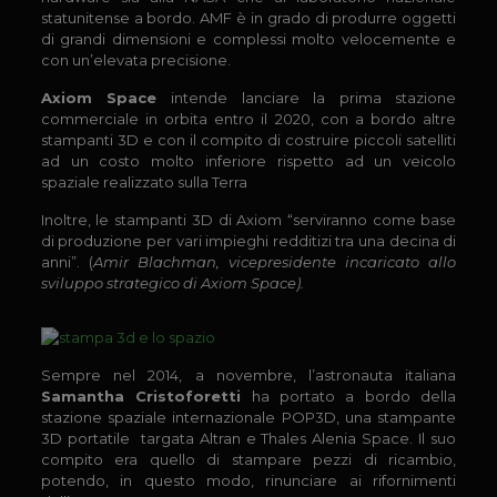
statunitense a bordo. AMF è in grado di produrre oggetti
di grandi dimensioni e complessi molto velocemente e
con un’elevata precisione.
Axiom Space
intende lanciare la prima stazione
commerciale in orbita entro il 2020, con a bordo altre
stampanti 3D e con il compito di costruire piccoli satelliti
ad un costo molto inferiore rispetto ad un veicolo
spaziale realizzato sulla Terra
Inoltre, le stampanti 3D di Axiom “serviranno come base
di produzione per vari impieghi redditizi tra una decina di
anni”. (
Amir Blachman, vicepresidente incaricato allo
sviluppo strategico di Axiom Space).
Sempre nel 2014, a novembre, l’astronauta italiana
Samantha Cristoforetti
ha portato a bordo della
stazione spaziale internazionale POP3D, una stampante
3D portatile targata Altran e Thales Alenia Space. Il suo
compito era quello di stampare pezzi di ricambio,
potendo, in questo modo, rinunciare ai rifornimenti