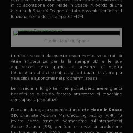
in collaborazione con Made in Space. A bordo di una
capsula di SpaceX Dragon è stato possibile verificare il
funzionamento della stampa 3D FDM.
Credits: Made In Space
I risultati raccolti da questo esperimento sono stati di
vitale importanza per la la stampa 3D e le sue
applicazioni nello spazio. La presenza di questa
tecnologia potrà consentire agli astronauti di avere più
flessibilità e autonomia nei programmi spaziali.
Le missioni a lungo termine potrebbero avere grandi
benefici se a bordo fossero attrezzate di macchine
con capacità produttive.
Due anni dopo, una seconda stampante
Made In Space
3D
, chiamata Additive Manufacturing Facility (AMF), fu
inviata come struttura permanente sull’International
Space Station (ISS), per fornire servizi di produzione
hardware sia alla NASA che al laboratorio nazionale