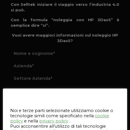
Con Selltek iniziare il viaggio verso l’industria 4.0
si può.
Con la formula “noleggia con HP 3DasS” è
semplice dire “sì”.
Vuoi avere maggiori informazioni sul noleggio HP
3DasS?
Questo sito web utilizza i cookie
Noi e terze parti selezionate utilizziamo cookie o
tecnologie simili come specificato nella
cookie
policy
e nella
privacy policy
.
Puoi acconsentire all’utilizzo di tali tecnologie