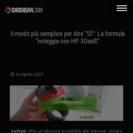
Azienda
Prodotti
Il modo più semplice per dire “SÌ”: La formula
“noleggia con HP 3DaaS”
Soluzioni 3D
Risorse
Servizi
24 Aprile 2020
Assistenza
Contatti
Newsletter
Selltek
offre un’ulteriore possibilità alle imprese: dotarsi