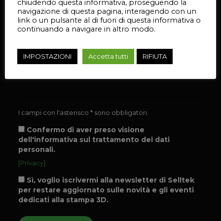
chiudendo questa informativa, proseguendo la
navigazione di questa pagina, interagendo con un
link o un pulsante al di fuori di questa informativa o
continuando a navigare in altro modo.
IMPOSTAZIONI
Accetta tutti
RIFIUTA
I campi con l'asterisco * sono obbligatori.
Confermo di aver preso visione
dell'informativa sul trattamento dei dati
personali.
[Privacy]
.
Sì, voglio iscrivermi alla newsletter di Selltek
per restare aggiornato sulle novità e gli eventi
dedicati alla stampa 3D.