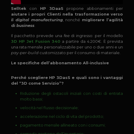
Selltek
con
HP 3DaaS
propone abbonamenti per
aiutare i propri Clienti nella trasformazione verso
il
digital manufacturing
, nonché
migliorare l’agilità
di
business
.
Il pacchetto prevede una
fee
di ingresso: per il modello
3D HP Jet Fusion 340
a partire da 4.200€
. È prevista
una rata mensile personalizzabile per uno o due anni e un
pay-per-build
customizzato per il consumo di materiale.
Le specifiche dell’abbonamento All-inclusive
Perché scegliere HP 3DasS e quali sono i vantaggi
del “3D come Servizio”?
Riduzione degli ostacoli iniziali con costi di entrata
molto bassi;
velocità nel flusso decisionale;
accelerazione nel ciclo di vita del prodotto;
pagamento mensile allineato con i consumi;
comoda gestione dell’inventario;