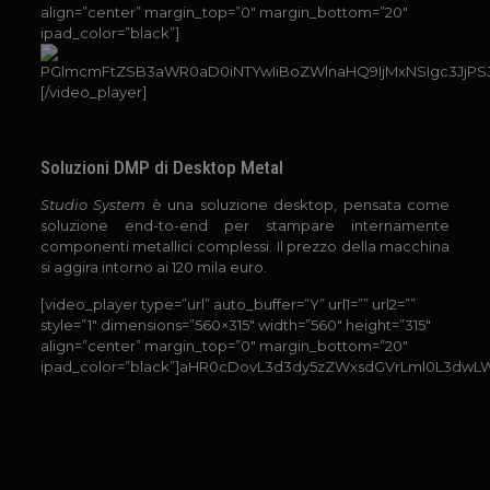
align=”center” margin_top=”0″ margin_bottom=”20″
ipad_color=”black”]
[/video_player]
Soluzioni DMP di Desktop Metal
Studio System
è una soluzione desktop, pensata come
soluzione end-to-end per stampare internamente
componenti metallici complessi. Il prezzo della macchina
si aggira intorno ai 120 mila euro.
[video_player type=”url” auto_buffer=”Y” url1=”” url2=””
style=”1″ dimensions=”560×315″ width=”560″ height=”315″
align=”center” margin_top=”0″ margin_bottom=”20″
ipad_color=”black”]aHR0cDovL3d3dy5zZWxsdGVrLml0L3dw