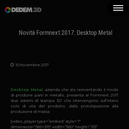
Azienda
Prodotti
Novità Formnext 2017: Desktop Metal
Soluzioni 3D
Risorse
15 Novembre 2017
Servizi
Assistenza
Desktop Metal
, azienda che sta reinventando il modo
Contatti
di produrre parti in metallo, presenta al Formnext 2017
due sistemi di stampa 3D che intervengono sull’intero
ciclo di vita del prodotto, dalla prototipazione alla
Newsletter
produzione di massa.
[video_player type=”embed” style=”1″
dimensions=”560×315″ width=”560″ height=”315″