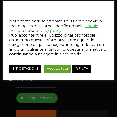
Questo sito web utilizza i cookie
1 Giugno 2023
Noi e terze parti selezionate utilizziamo cookie o
tecnologie simili come specificato nella
cookie
policy
e nella
privacy policy
.
Puoi acconsentire all’utilizzo di tali tecnologie
chiudendo questa informativa, proseguendo la
navigazione di questa pagina, interagendo con un
link o un pulsante al di fuori di questa informativa o
continuando a navigare in altro modo.
IMPOSTAZIONI
Accetta tutti
RIFIUTA
WE ARE DYNAMIΣ
Leggi l'articolo