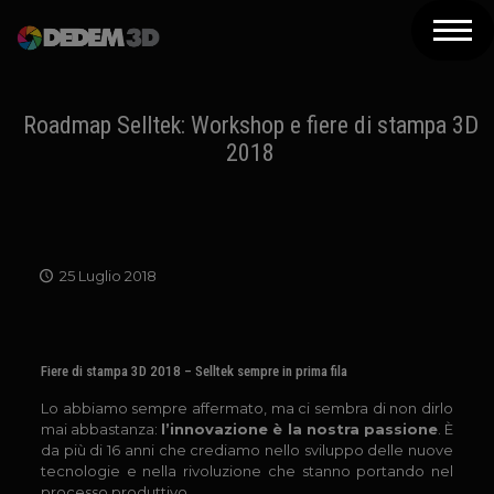
Azienda
Prodotti
Roadmap Selltek: Workshop e fiere di stampa 3D
2018
Soluzioni 3D
Risorse
Servizi
25 Luglio 2018
Assistenza
Contatti
Fiere di stampa 3D 2018 – Selltek sempre in prima fila
Lo abbiamo sempre affermato, ma ci sembra di non dirlo
Newsletter
mai abbastanza:
l’innovazione è la nostra passione
. È
da più di 16 anni che crediamo nello sviluppo delle nuove
tecnologie e nella rivoluzione che stanno portando nel
processo produttivo.