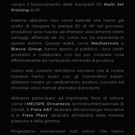
campo il funzionamento delle stampanti 3D
Multi Jet
Printing
di HP.
Insieme, abbiamo visto come aziende che hanno già
scelto di integrare la stampa 3D di HP nel processo
produttivo sono riuscite ad ottenere velocemente ottimi
vantaggi, affiancati da chi, come noi, ha esperienza in
questo settore. Queste realtà, come
Mechatronic
e
Biesse Group
, hanno aperto al pubblico i loro centri
produttivi e collaborato con noi per mostrare cosa
effettivamente sta cambiando nel modo di produrre.
Siamo stati contenti dell’ottimo riscontro che le nostre
iniziative hanno avuto con gli imprenditori italiani.
Abbiamo notato un cambiamento positivo, curiosità ed
interesse verso metodi alternativi di produrre.
Abbiamo partecipato ad importante fiere di settore
come il
MECSPE
,
Oroarezzo
, la Mostra Internazionale di
Gioielli, la
Fiera A&T
dedicata alle tecnologie innovative
e la
Fiera Plast
, dedicata all’industria delle materie
plastiche e della gomma.
Ringraziamo nuovamente tutti coloro che hanno