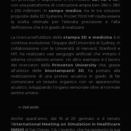
con una piattaforma di costruzione ampia ben 380 x 380
x 250 millimetri. In
campo medico
, tra le tre soluzioni
proposte dalla 3D Systems, ProJet 7000 MP risulta essere
la scelta ottimale per l’elevata precisione e l’alta
definizione che è in grado di realizzare.
La ricerca nell’utilizzo della
stampa 3D e medicina
è in
continua evoluzione: l’équipe dell’Università di Sydney, in
collaborazione con le Università di Harvard, Stanford e
MIT, ha realizzato vasi sanguigni artificiali che imitano il
sistema circolatorio umano. Un altro esempio è il lavoro
dei ricercatori della
Princeton University
che, grazie
all’utilizzo delle
biostampanti 3D
, ha portato alla
realizzazione di una protesi acustica in grado di far
comunicare un tessuto organico con un apparecchio
acustico, sviluppando l’organo sensoriale oltre al normale
sentire umano.
>> Vedi anche:
Stampa 3D, sanità e settore medicale
Anche quest’anno, dal 16 al 20 gennaio si è tenuto
l’
International Meeting on Simulation in Healthcare
(IMSH)
di San Diego, CA. L’evento, che ha raggiunto la sua