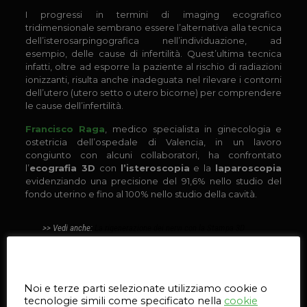
I progressi in termini di imaging ecografico
tridimensionale sembrano essere l’alternativa alla tecnica
dell’isterosarpingografica nell’individuazione, ad
esempio, delle cause di infertilità. Quest’ultima tecnica
infatti, oltre ad esporre la paziente al rischio di radiazioni
ionizzanti, risulta anche inadeguata nel rilevare i contorni
dell’utero (utero setto o utero bicorne) per comprendere
le cause dell’infertilità.
Francisco Raga
, medico specialista in ginecologia e
ostetricia dell’ospedale di Valencia, in un lavoro
congiunto con alcuni collaboratori, ha confrontato
l’
ecografia 3D
con
l’isteroscopia
e la
laparoscopia
evidenziando una precisione del 91,6% nello studio del
fondo uterino e fino al 100% nello studio della cavità.
>> Vedi anche:
La rigenerazione dei nervi con la Stampa 3D
L’
ecografia tridimensionale
endovaginale ha
Questo sito web utilizza i cookie
cambiato il ruolo del medico nello studio di eventuali
anomalie, conferendo alla tecnica ecografica una
Noi e terze parti selezionate utilizziamo cookie o
primaria importanza nella prevenzione e diagnosi. La
tecnologie simili come specificato nella
cookie
scansione coronale (
che consente di vedere il piano