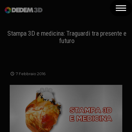
Azienda
Prodotti
Stampa 3D e medicina: Traguardi tra presente e
futuro
Soluzioni 3D
Risorse
Servizi
7 Febbraio 2016
Assistenza
Contatti
Newsletter