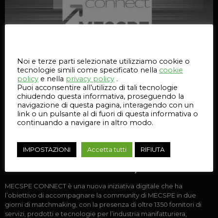
Questo sito web utilizza i cookie
Noi e terze parti selezionate utilizziamo cookie o
tecnologie simili come specificato nella
cookie
policy
e nella
privacy policy
.
Puoi acconsentire all’utilizzo di tali tecnologie
chiudendo questa informativa, proseguendo la
navigazione di questa pagina, interagendo con un
link o un pulsante al di fuori di questa informativa o
continuando a navigare in altro modo.
IMPOSTAZIONI
Accetta tutti
RIFIUTA
MECSPE CONNECT Il 2 e 3 Dicembre, Selltek c’è!
MECSPE CONNECT è una nuova iniziativa digitale che ha
l’obiettivo di accompagnare la community di MECSPE in due
giorni di matchmaking, con la presenza di oltre 1350 fornitori di
servizi, prodotti e tecnologie per l’industria manifatturiera,