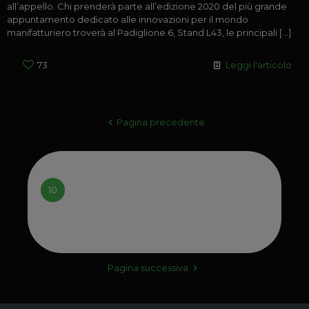
all’appello. Chi prenderà parte all’edizione 2020 del più grande
appuntamento dedicato alle innovazioni per il mondo
manifatturiero troverà al Padiglione 6, Stand L43, le principali
[…]
73
Leggi l'articolo
Pagina precedente
1
2
3
4
5
6
7
8
9
10
11
12
13
14
15
16
17
18
19
20
21
22
23
24
25
26
27
28
29
30
31
32
Pagina successiva