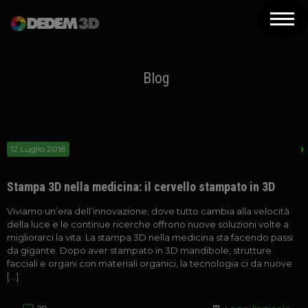
Azienda
Prodotti
Blog
Soluzioni 3D
Risorse
12 Luglio 2018
Servizi
Stampa 3D nella medicina: il cervello stampato in 3D
Assistenza
Viviamo un’era dell’innovazione, dove tutto cambia alla velocità
della luce e le continue ricerche offrono nuove soluzioni volte a
Contatti
migliorarci la vita. La stampa 3D nella medicina sta facendo passi
da gigante. Dopo aver stampato in 3D mandibole, strutture
Newsletter
facciali e organi con materiali organici, la tecnologia ci da nuove
[…]