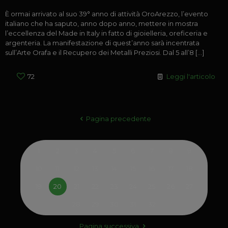
È ormai arrivato al suo 39° anno di attività OroArezzo, l’evento
italiano che ha saputo, anno dopo anno, mettere in mostra
l’eccellenza del Made in Italy in fatto di gioielleria, oreficeria e
argenteria. La manifestazione di quest’anno sarà incentrata
sull’Arte Orafa e il Recupero dei Metalli Preziosi. Dal 5 all’8
[…]
72
Leggi l'articolo
Pagina precedente
1
2
3
4
5
6
7
8
9
10
11
12
13
14
15
16
17
18
19
20
21
22
23
24
25
26
27
28
29
30
31
32
Pagina successiva