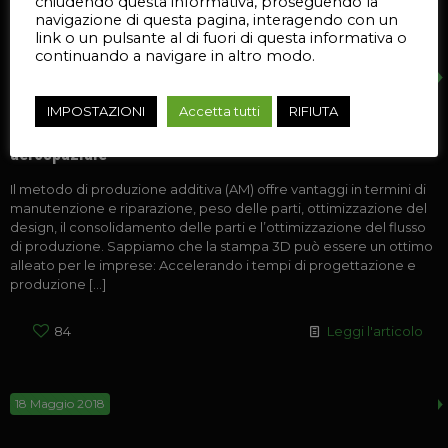
chiudendo questa informativa, proseguendo la
95
Leggi l'articolo
navigazione di questa pagina, interagendo con un
link o un pulsante al di fuori di questa informativa o
continuando a navigare in altro modo.
23 Maggio 2018
IMPOSTAZIONI
Accetta tutti
RIFIUTA
Caso Studio 3D Systems: la stampa in 3D nell’industria
aerospaziale
Il metodo di produzione additiva (AM) offre vantaggi in termini di
manutenzione e riparazione, peso delle parti, ottimizzazione del
design, il consolidamento delle parti e l’ottimizzazione del flusso
di produzione. Sappiamo che la stampa 3D può essere un ottimo
alleato per le imprese: Accelerando i tempi di progettazione e
produzione
[…]
84
Leggi l'articolo
18 Maggio 2018