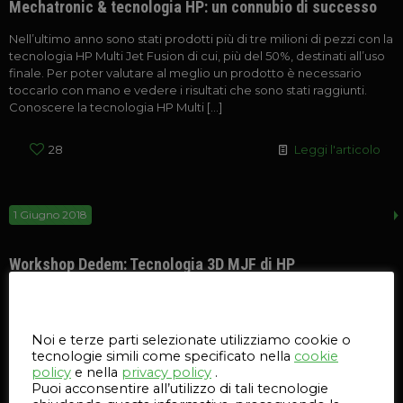
Mechatronic & tecnologia HP: un connubio di successo
Nell’ultimo anno sono stati prodotti più di tre milioni di pezzi con la
tecnologia HP Multi Jet Fusion di cui, più del 50%, destinati all’uso
finale. Per poter valutare al meglio un prodotto è necessario
toccarlo con mano e vedere i risultati che sono stati raggiunti.
Conoscere la tecnologia HP Multi
[…]
28
Leggi l'articolo
1 Giugno 2018
Workshop Dedem: Tecnologia 3D MJF di HP
Gli esperti in tecnologia 3D di Selltek Srl vi danno appuntamento
Questo sito web utilizza i cookie
ad un nuovo workshop ad Ariccia (RM) – il 14 Giugno dove, assieme
a Dedem, partner per il Centro e Sud Italia, vi faremo toccare con
Noi e terze parti selezionate utilizziamo cookie o
mano la rivoluzionaria tecnologia 3D MJF di HP. Un evento da non
tecnologie simili come specificato nella
cookie
perdere per
[…]
policy
e nella
privacy policy
.
Puoi acconsentire all’utilizzo di tali tecnologie