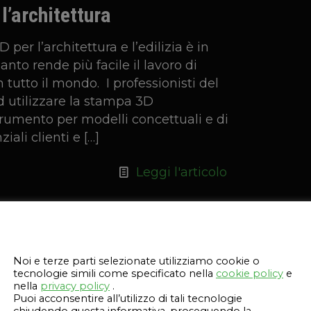
l’architettura
 per l’architettura e l’edilizia è in
to rende più facile il lavoro di
n tutto il mondo. I professionisti del
d utilizzare la stampa 3D
umento per modelli concettuali e di
iali clienti e
[…]
Leggi l'articolo
Questo sito web utilizza i cookie
il settore dentale
Noi e terze parti selezionate utilizziamo cookie o
tecnologie simili come specificato nella
cookie policy
e
 delle industrie, la stampa 3D per il
nella
privacy policy
.
tante crescita e sviluppo. Nel corso
Puoi acconsentire all’utilizzo di tali tecnologie