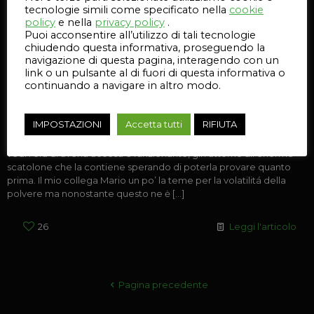
tecnologie simili come specificato nella
cookie
policy
e nella
privacy policy
.
Puoi acconsentire all’utilizzo di tali tecnologie
chiudendo questa informativa, proseguendo la
navigazione di questa pagina, interagendo con un
link o un pulsante al di fuori di questa informativa o
continuando a navigare in altro modo.
Recensione stampante 3D Systems ProJet 4500
IMPOSTAZIONI
Accetta tutti
RIFIUTA
Quando arriva una macchina nuova è un po’ come a Natale, non
vedi l’ora di averla accesa e funzionante, giri attorno all’enorme
scatolone che la contiene sperando di poterla provare quanto
prima. Il mio collega Mario un po’ la teme per la volatilitá della
polvere ma nonostante questo ne ė
[…]
26
Leggi l'articolo
Pagina precedente