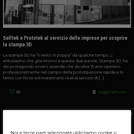
Selltek e Prototek al servizio delle imprese per scoprire
la stampa 3D
La stampa 3D ha “il vento in poppa” da qualche tempo. L’
entusiasmo che gira intorno a queste due parole, Stampa 3D, ha
dei protagonisti ovvero aziende che da oltre 15 anni operano
professionalmente nel campo della prototipazione rapida e lo
fanno con forze ed investimenti reali al servizio di
[…]
62
Leggi l'articolo
19 Aprile 2014
Questo sito web utilizza i cookie
Noi e terze parti selezionate utilizziamo cookie o