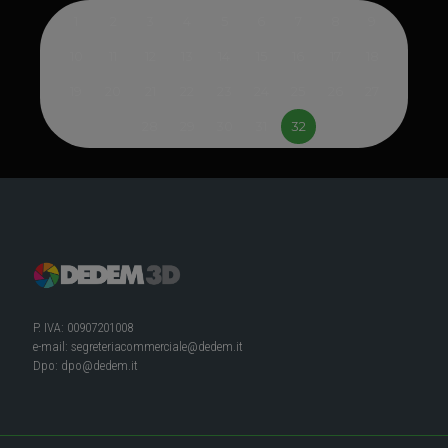
1
2
3
4
5
6
7
8
9
10
11
12
13
14
15
16
17
18
19
20
21
22
23
24
25
26
27
28
29
30
31
32
P. IVA: 00907201008
e-mail:
segreteriacommerciale@dedem.it
Dpo:
dpo@dedem.it