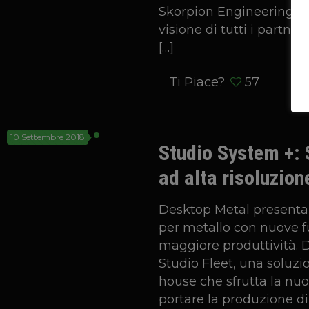
Skorpion Engineering. Q
visione di tutti i partner
[…]
Ti Piace?
57
10 Settembre 2018
Studio System +:
ad alta risoluzion
Desktop Metal presenta
per metallo con nuove fu
maggiore produttività. D
Studio Fleet, una soluzi
house che sfrutta la nu
portare la produzione di