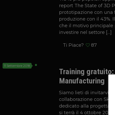
report The State of 3D Pr
prototipazione con una f
produzione con il 43%. Il
che il motivo principale
investire nel settore
[…]
Ti Piace?
87
11 Settembre 2018
Training gratuito:
Manufacturing
Siamo lieti di invitarvi 
collaborazione con Skop
dedicato alla progettazi
si terrà il 4 ottobre 2018