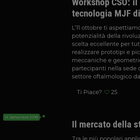
Workshop CSO: il 
tecnologia MJF d
L’11 ottobre ti aspettiamo 
potenzialità della rivol
scelta eccellente per t
realizzare prototipi e pic
meccaniche e geometrie
partecipanti nella sede d
settore oftalmologico da
Ti Piace?
25
14 Settembre 2018
Il mercato della 
Tra le più popolari appli