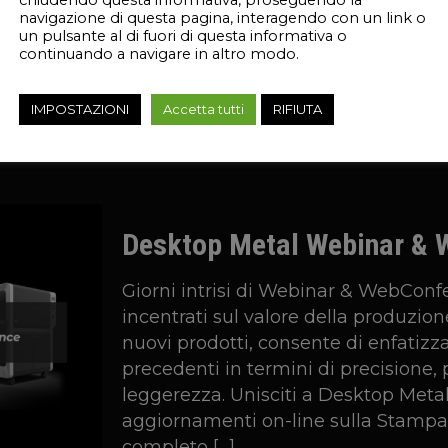
chiudendo questa informativa, proseguendo la
parti: Extol combina la stampa 3D c
navigazione di questa pagina, interagendo con un link o
un pulsante al di fuori di questa informativa o
Jet Fusion Chi è Extol? Extol è un’
continuando a navigare in altro modo.
con sede nel Michigan, negli Stati U
di ingegneria e di alta innovazione. 
IMPOSTAZIONI
Accetta tutti
RIFIUTA
Ti Piace?
24
Desktop Metal Webinar & 
Giorni intrisi di Webinar & WebCon
incentrati sul valore della produzion
nuovi prodotti, consente di enfatizz
precedenti in termini di precisione,
leggerezza. Unisciti a Desktop Metal 
aggiornamenti on-line sulla Stampa
completo
[…]