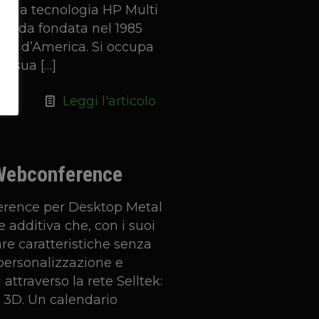
on la tecnologia HP Multi
Azienda fondata nel 1985
niti d’America. Si occupa
La sua
[…]
Leggi l'articolo
Webconference
ference per Desktop Metal
e additiva che, con i suoi
are caratteristiche senza
 personalizzazione e
attraverso la rete Selltek:
 3D. Un calendario