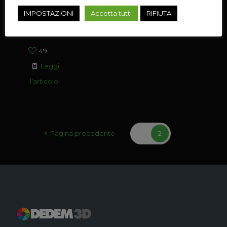
processo di
IMPOSTAZIONI
Accetta tutti
RIFIUTA
rimozione della
frazione
[…]
49
Leggi
l'articolo
Pagina precedente
1
2