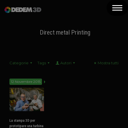
Azienda
Prodotti
Direct metal Printing
Soluzioni 3D
Risorse
Categorie
Tags
Autori
Mostra tutti
Servizi
Assistenza
12 Novembre 2015
Contatti
Newsletter
La stampa 3D per
prototipare una turbina