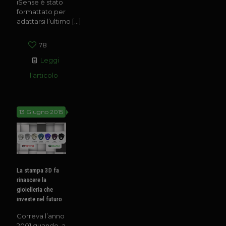
iSense è stato
formattato per
adattarsi l’ultimo
[…]
78
Leggi
l'articolo
13 Giugno 2015
La stampa 3D fa
rinascere la
gioielleria che
investe nel futuro
Correva l’anno
2001 quando, a