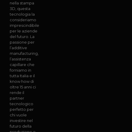
nella stampa
3D, questa
tecnologia la
consideriamo
imprescindibile
per le aziende
del futuro. La
passione per
l’additive
manufacturing,
l’assistenza
capillare che
forniamo in
tutta Italia e il
know how di
oltre 15 anni ci
rende il
partner
tecnologico
perfetto per
chi vuole
investire nel
futuro della
produzione e