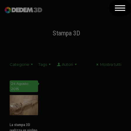
Azienda
Prodotti
Stampa 3D
Soluzioni 3D
Risorse
Categorie
Tags
Autori
Mostra tutti
Servizi
Assistenza
24 Agosto
2015
Contatti
Newsletter
La stampa 3D
realizza un violino