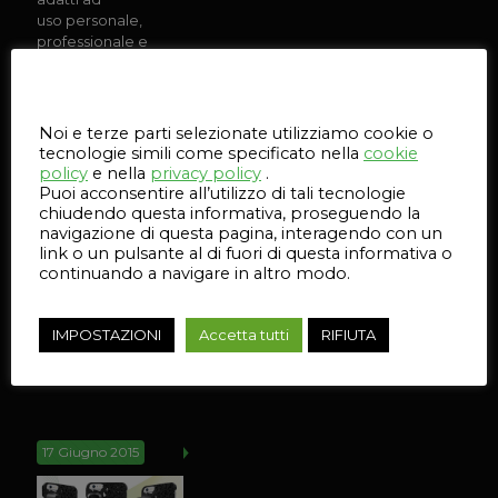
uso personale,
professionale e
industriale.
Affidandoti ad
Questo sito web utilizza i cookie
un rivenditore
autorizzato dei
Noi e terze parti selezionate utilizziamo cookie o
migliori brand
tecnologie simili come specificato nella
cookie
disponibili sarai
policy
e nella
privacy policy
.
assistito in tutte
Puoi acconsentire all’utilizzo di tali tecnologie
le fasi che
chiudendo questa informativa, proseguendo la
accompagnano
navigazione di questa pagina, interagendo con un
link o un pulsante al di fuori di questa informativa o
la
[…]
continuando a navigare in altro modo.
65
IMPOSTAZIONI
Accetta tutti
RIFIUTA
Leggi
l'articolo
17 Giugno 2015