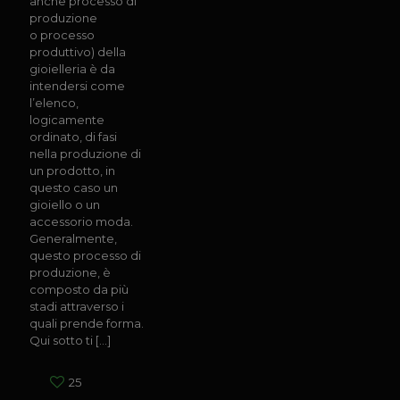
anche processo di
produzione
o processo
produttivo) della
gioielleria è da
intendersi come
l’elenco,
logicamente
ordinato, di fasi
nella produzione di
un prodotto, in
questo caso un
gioiello o un
accessorio moda.
Generalmente,
questo processo di
produzione, è
composto da più
stadi attraverso i
quali prende forma.
Qui sotto ti
[…]
25